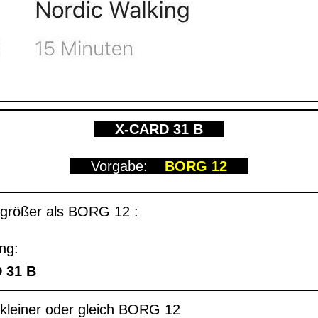
X-CARD 31 B
Vorgabe:
BORG 12
 größer als BORG 12 :
ng:
 31 B
 kleiner oder gleich BORG 12