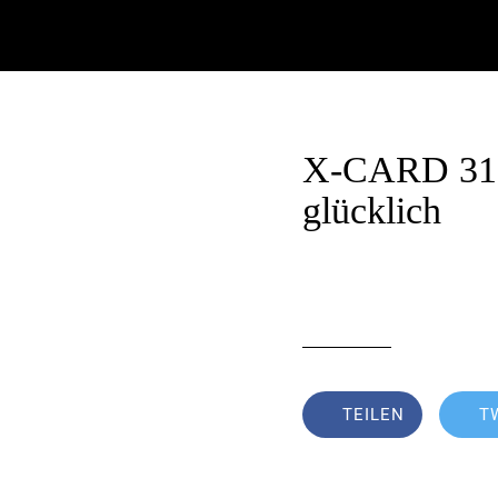
X-CARD 31 B:
glücklich
Geschrieben am 28
von Erich Weghofer
TEILEN
T