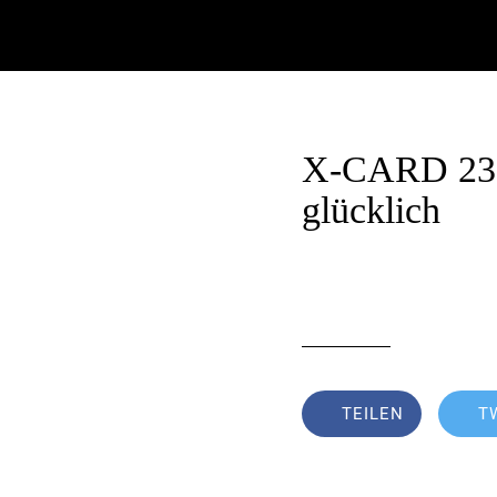
X-CARD 23 B
glücklich
Geschrieben am 01
von Erich Weghofer
TEILEN
T