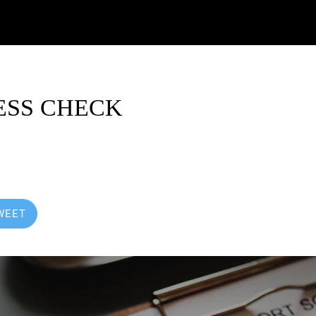
ESS CHECK
8
WEET