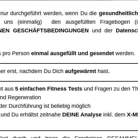
f nur durchgeführt werden, wenn Du die
gesundheitlic
nde uns (einmalig) den ausgefüllten Fragebogen (
NEN GESCHÄFTSBEDINGUNGEN
und der
Datensc
 pro Person
einmal ausgefüllt und gesendet
werden.
er erst, nachdem Du Dich
aufgewärmt
hast.
ht aus
5 einfachen Fitness Tests
und Fragen zu den T
und Regeneration
der Durchführung ist beliebig möglich
und Du erhältst zeitnahe
DEINE Analyse
inkl. dem
X-M