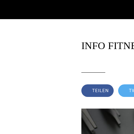
INFO FITN
Written on 26.08.201
TEILEN
T