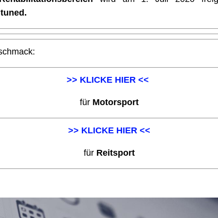
 tuned.
eschmack:
>> KLICKE HIER <<
für
Motorsport
>> KLICKE HIER <<
für
Reitsport