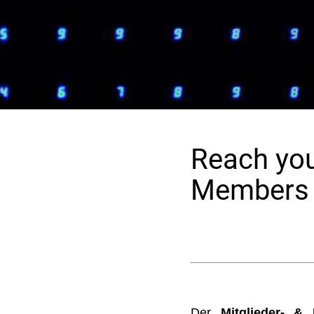
Reach you
Members 
Der
Mitglieder- & 